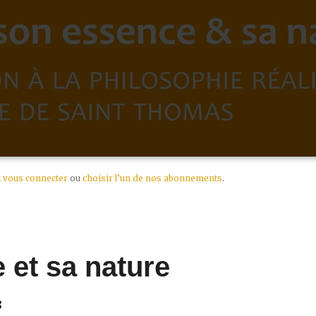
z
vous connecter
ou
choisir l’un de nos abonnements
.
 et sa nature
8